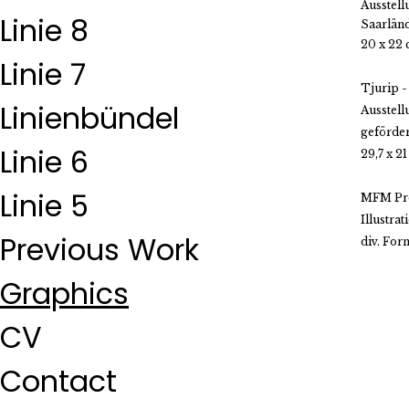
Ausstell
Linie 8
Saarländ
20 x 22
Linie 7
Tjurip -
Linienbündel
Ausstell
geförde
Linie 6
29,7 x 2
Linie 5
MFM Pro
Illustra
Previous Work
div. For
Graphics
CV
Contact