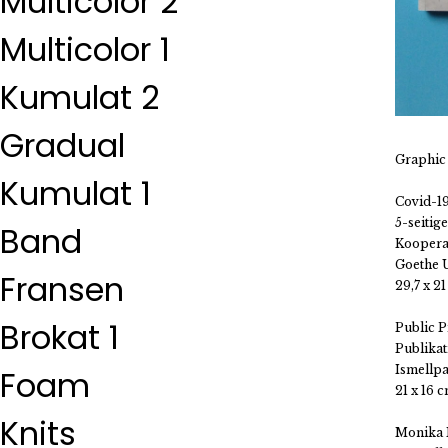
Multicolor 2
Multicolor 1
Kumulat 2
Gradual
Graphic
Kumulat 1
Covid-1
5-seitig
Band
Koopera
Goethe U
Fransen
29,7 x 2
Brokat 1
Public P
Publikat
Ismellpa
Foam
21 x 16 
Knits
Monika 